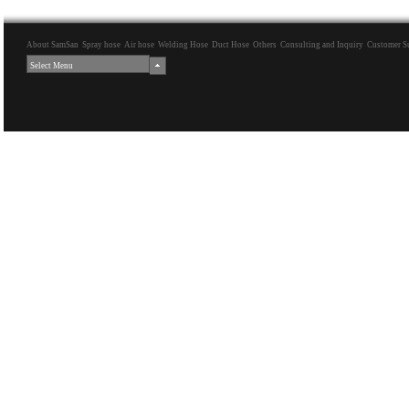
About SamSan
Spray hose
Air hose
Welding Hose
Duct Hose
Others
Consulting and Inquiry
Customer S